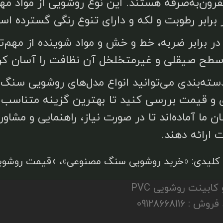
رون‌به‌صرفه هستند. این نوع روشویی از مواد م
 برابر رطوبت و لکه و دارای تنوع رنگی گسترده اس
در برابر ضربه، خط و خش و مواد شوینده از مهم
 سطح صیقلی و غیرمتخلخل آن نظافت را آسان کرد
سته‌بندی می‌توانید انواع مدل‌های روشویی سنگ
ی و قیمت بررسی کنید تا بهترین گزینه متناسب 
ن ما آماده‌اند تا در صورت نیاز، راهنمایی و 
 ارائه دهند.
کلیدی: «خرید روشویی سنگ مصنوعی»، «قیمت روشوی
لاکچری کابین | تولیدکننده تخصصی روشویی لاکچری و کابینت روشویی PVC
ضدآب با طراحی مدرن و کیفیت ماندگار. ارتباط با واحد فروش : 09128668116