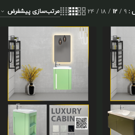
ش
9
12
18
24