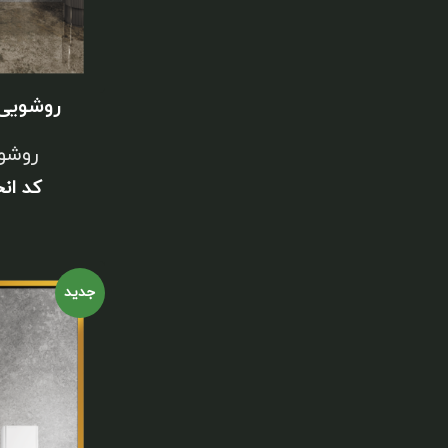
روشویی
روشو
کد ان
جدید