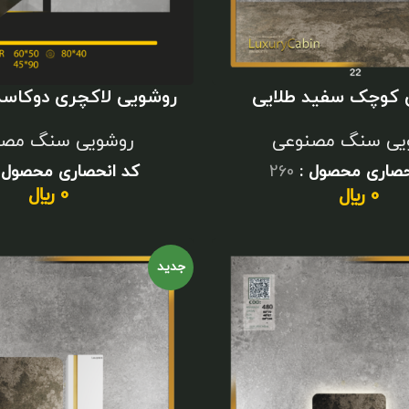
روشویی لاکچری دوکاسه
 کوچک سفید طلایی
روشویی سنگ مصن
یی سنگ مصنوعی
کد انحصاری محصول 
حصاری محصول :
260
0
﷼
0
﷼
جدید