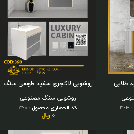
روشویی لاکچری سفید طوسی سنگ
 طلایی
مصنوعی
 و مدرن
روشویی سنگ مصنوعی
وعی
کد انحصاری محصول :
390
:
394
0
﷼