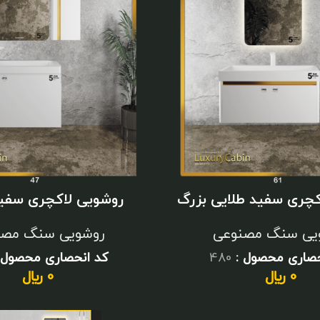
کچری سفید طلایی بزرگ
روشویی لاکچری سفید
متوسط | ترکیب شیک
یی سنگ مصنوعی
روشویی سنگ مصن
حصاری محصول :
480
کد انحصاری محصول 
0
﷼
0
﷼