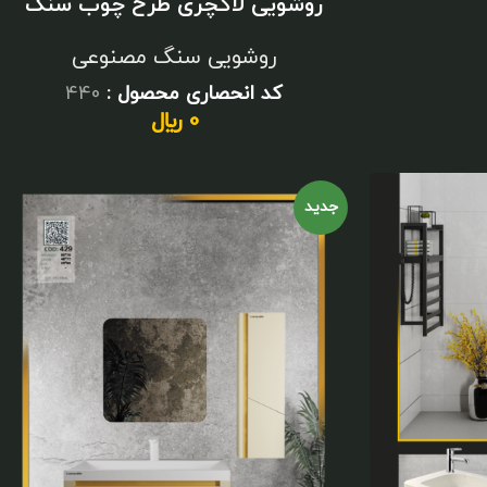
روشویی لاکچری طرح چوب سنگ
مصنوعی
روشویی سنگ مصنوعی
کد انحصاری محصول :
440
0
﷼
جدید