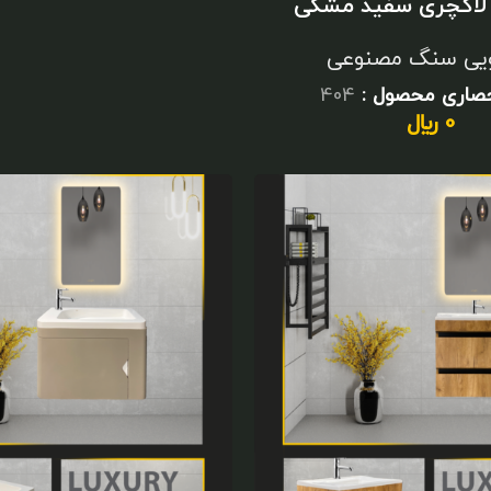
لاکچری سفید مشکی
متوسط
یی سنگ مصنوعی
حصاری محصول :
404
0
﷼