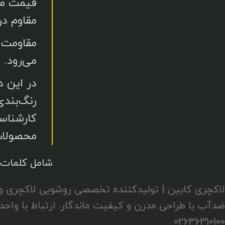
قیمت مق
مقاوم در
مقاومت 
می‌رود.
در این د
رنگ‌بند
کارشناسا
محصولات
شامل کلمات 
02636310100