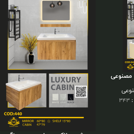
 مصنوعی
وعی
:
343