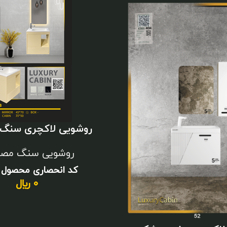
روشویی لاکچری سنگ
کوچک
روشویی سنگ مصن
کد انحصاری محصول 
0
﷼