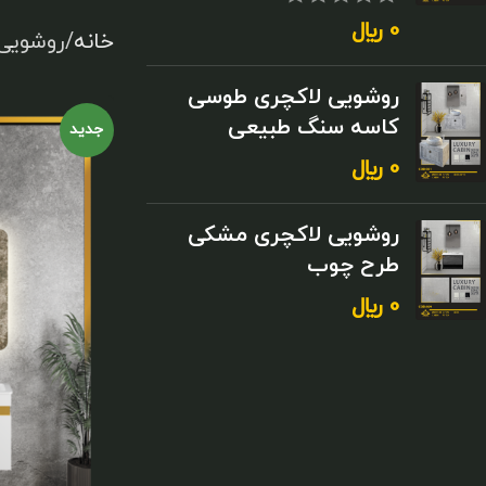
0
﷼
خانه
روشویی
روشویی لاکچری طوسی
کاسه سنگ طبیعی
جدید
0
﷼
روشویی لاکچری مشکی
طرح چوب
0
﷼