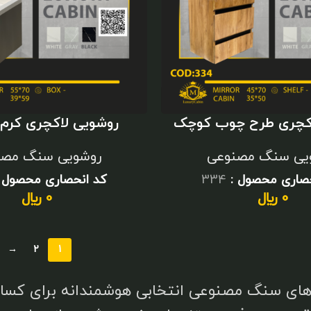
اکچری طرح چوب کوچک
روشویی لاکچری کرم 
مصنوعی و آین
یی سنگ مصنوعی
روشویی سنگ مصن
حصاری محصول :
334
کد انحصاری محصول 
0
﷼
0
﷼
→
2
1
های سنگ مصنوعی انتخابی هوشمندانه برای کسانی