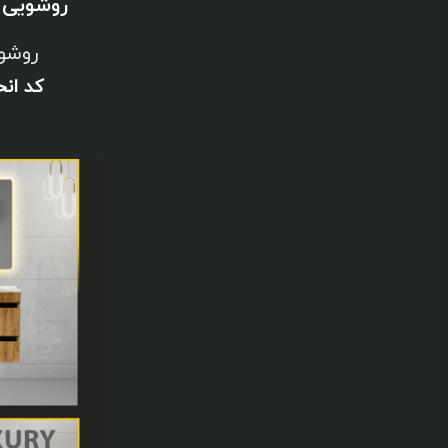
روشویی 
روشو
کد ان