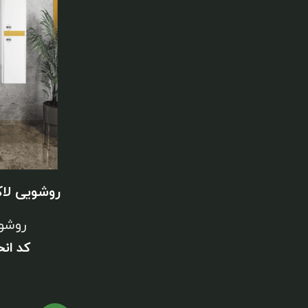
روشویی لا
روشو
کد ان