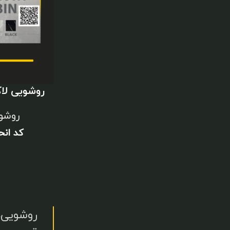
روشویی ل
روشو
کد ان
روشویی‌