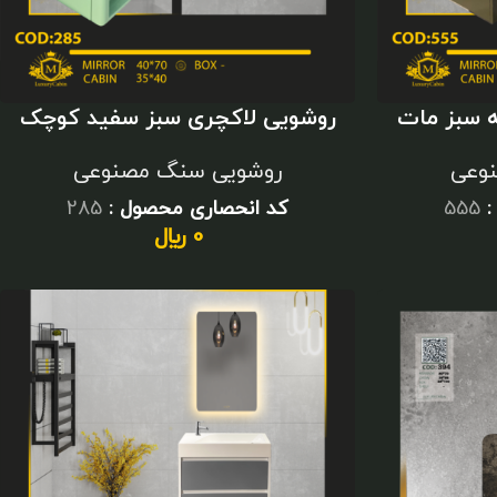
 سبز مات
روشویی لاکچری سبز سفید کوچک
وعی
روشویی سنگ مصنوعی
:
555
کد انحصاری محصول :
285
0
﷼