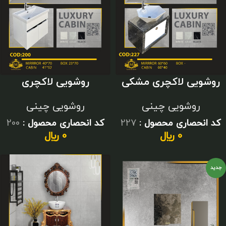
روشویی لاکچری مشکی
روشویی لاکچری
سفید
اکونومی سفید
روشویی چینی
روشویی چینی
کد انحصاری محصول :
227
کد انحصاری محصول :
200
0
﷼
0
﷼
جدید