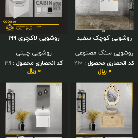
روشویی لاکچری 199
روشویی کوچک سفید
طلایی
روشویی چینی
روشویی سنگ مصنوعی
کد انحصاری محصول :
199
کد انحصاری محصول :
260
0
﷼
0
﷼