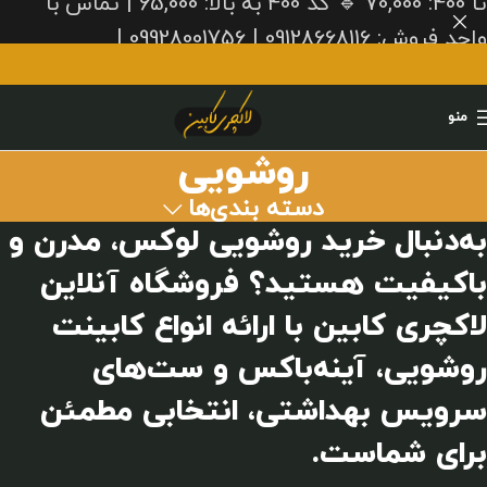
تا 400: 70,000 🔹 کد 400 به بالا: 65,000 | تماس با
واحد فروش: 09128668116 | 09928001756 |
02636310100
منو
روشویی
دسته بندی‌ها
به‌دنبال خرید روشویی لوکس، مدرن و
باکیفیت هستید؟ فروشگاه آنلاین
لاکچری کابین
با ارائه انواع کابینت
روشویی، آینه‌باکس و ست‌های
سرویس بهداشتی، انتخابی مطمئن
برای شماست.