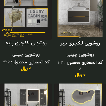
روشویی لاکچری پایه
روشویی لاکچری برنز
دار طلایی کلاسیک
متوسط
روشویی چینی
روشویی چینی
کد انحصاری محصول :
326
کد انحصاری محصول :
42
0
﷼
8
0
﷼