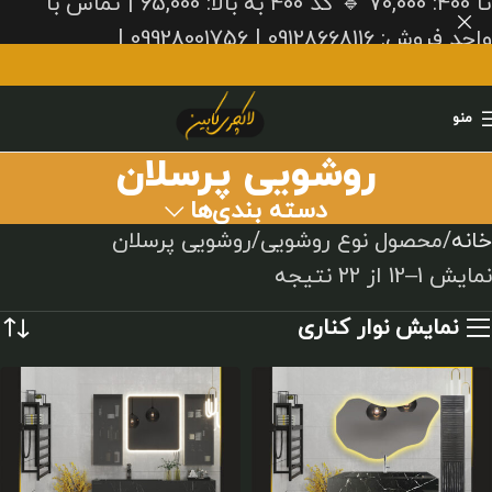
تا 400: 70,000 🔹 کد 400 به بالا: 65,000 | تماس با
واحد فروش: 09128668116 | 09928001756 |
02636310100
منو
روشویی پرسلان
دسته بندی‌ها
خانه
محصول نوع روشویی
روشویی پرسلان
نمایش 1–12 از 22 نتیجه
نمایش نوار کناری