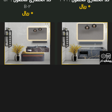
کد انحصاری محصول :
54
0
﷼
2-B
0
﷼
روشگاه
حساب کاربری
روشویی لاکچری تمام
روشویی لاکچری دوتکه
پرسلان
پرسلان